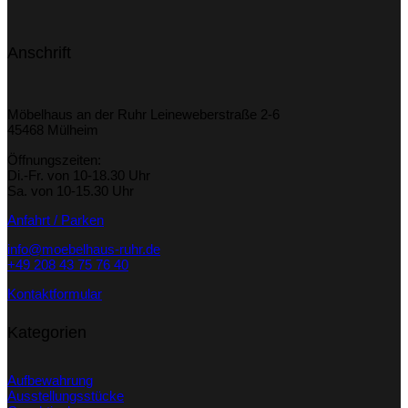
Anschrift
Möbelhaus an der Ruhr Leineweberstraße 2-6
45468 Mülheim
Öffnungszeiten:
Di.-Fr. von 10-18.30 Uhr
Sa. von 10-15.30 Uhr
Anfahrt / Parken
info@moebelhaus-ruhr.de
+49 208 43 75 76 40
Kontaktformular
Kategorien
Aufbewahrung
Ausstellungsstücke