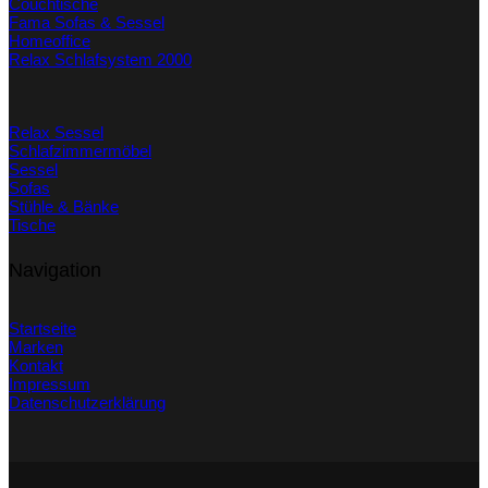
Couchtische
Fama Sofas & Sessel
Homeoffice
Relax Schlafsystem 2000
Relax Sessel
Schlafzimmermöbel
Sessel
Sofas
Stühle & Bänke
Tische
Navigation
Startseite
Marken
Kontakt
Impressum
Datenschutzerklärung