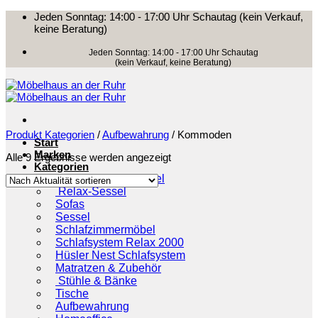
Zum
Jeden Sonntag: 14:00 - 17:00 Uhr Schautag (kein Verkauf,
Inhalt
keine Beratung)
springen
Jeden Sonntag: 14:00 - 17:00 Uhr Schautag
(kein Verkauf, keine Beratung)
Produkt Kategorien
/
Aufbewahrung
/
Kommoden
Start
Marken
Nach
Alle 9 Ergebnisse werden angezeigt
Kategorien
Aktualität
Fama Sofas & Sessel
sortiert
Relax-Sessel
Sofas
Sessel
Schlafzimmermöbel
Schlafsystem Relax 2000
Hüsler Nest Schlafsystem
Matratzen & Zubehör
Stühle & Bänke
Tische
Aufbewahrung